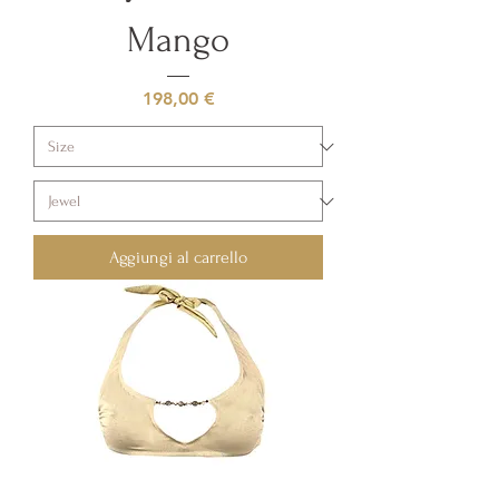
Mango
Prezzo
198,00 €
Aggiungi al carrello