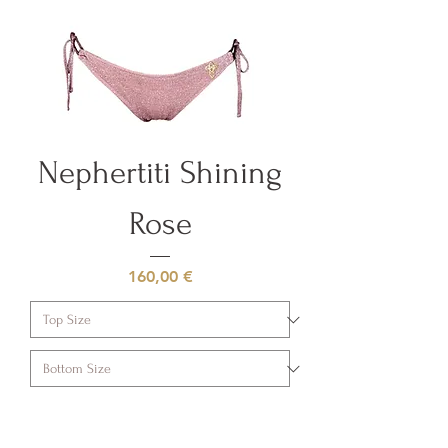
Nephertiti Shining
Rose
Prezzo
160,00 €
Aggiungi al carrello