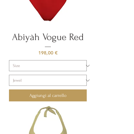
Abiyàh Vogue Red
Prezzo
198,00 €
Aggiungi al carrello