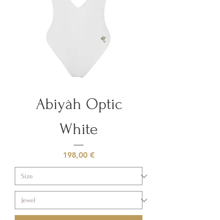
Abiyàh Optic
White
Prezzo
198,00 €