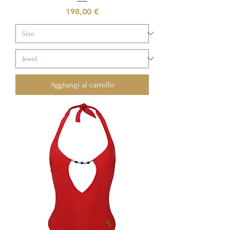
Prezzo
198,00 €
Aggiungi al carrello