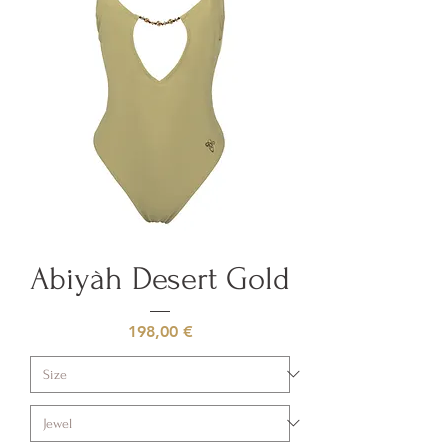
Abiyàh Desert Gold
Prezzo
198,00 €