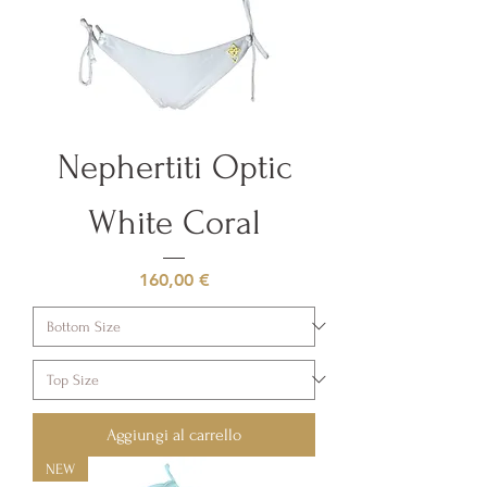
Nephertiti Optic
White Coral
Prezzo
160,00 €
Aggiungi al carrello
NEW