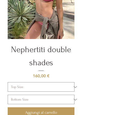
Nephertiti double
shades
Prezzo
160,00 €
Aggiungi al carrello