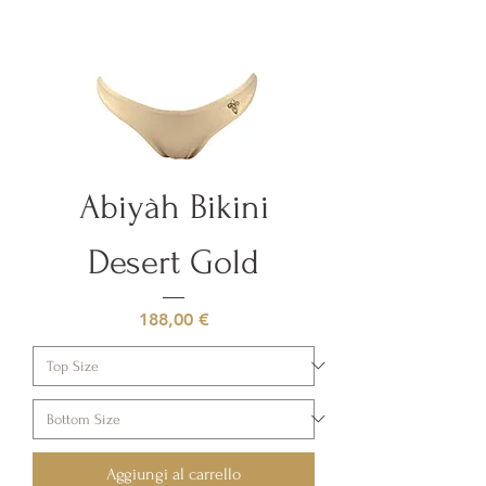
Abiyàh Bikini
Desert Gold
Prezzo
188,00 €
Aggiungi al carrello