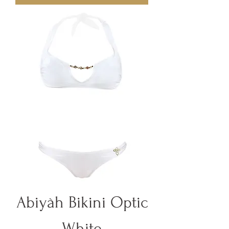
Abiyàh Bikini Optic
White