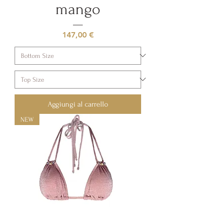
mango
Prezzo
147,00 €
Aggiungi al carrello
NEW