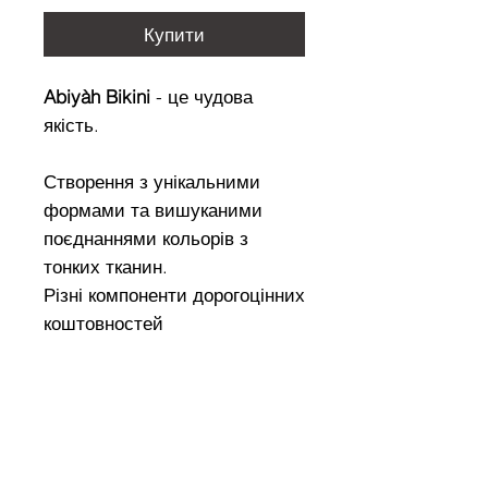
Купити
Abiyàh Bikini
- це чудова
якість.
Створення з унікальними
формами та вишуканими
поєднаннями кольорів з
тонких тканин.
Різні компоненти дорогоцінних
коштовностей
перекриваються та
гармонізують відповідно до
індивідуальних виборів,
визначаючи той унікум, який
називається стилем.