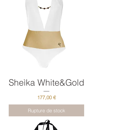
Sheìka White&Gold
Prix
177,00 €
Rupture de stock