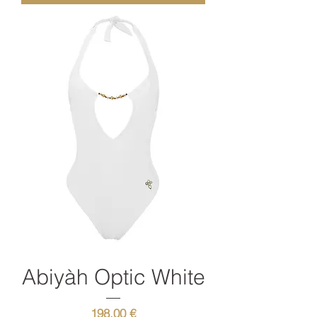
Abiyàh Optic White
Prix
198,00 €