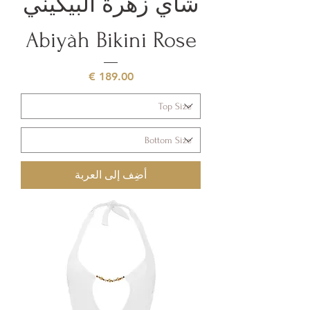
شاي زهرة البيكيني
Abiyàh Bikini Rose
السعر
أضِف إلى العربة