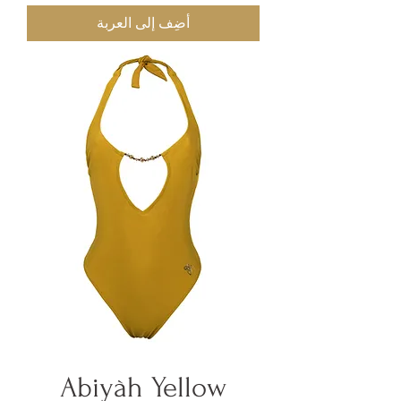
أضِف إلى العربة
Abiyàh Yellow