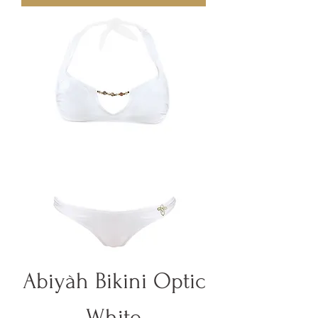
Abiyàh Bikini Optic
White