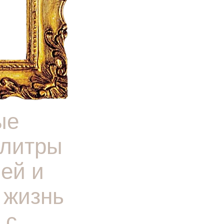
ые
алитры
ей и
 жизнь
 с