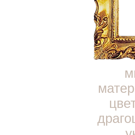
м
матер
цве
драго
у