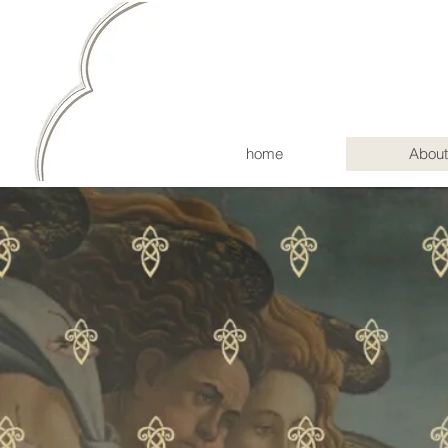
home
About