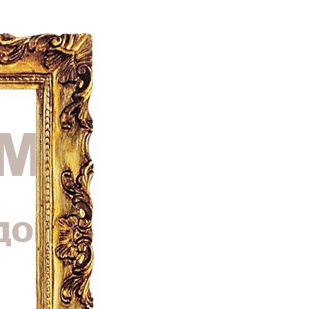
М
ДОМ