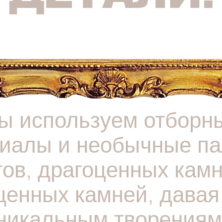
ы используем отборн
иалы и необычные п
тов, драгоценных камн
ценных камней, давая
никальным творениям