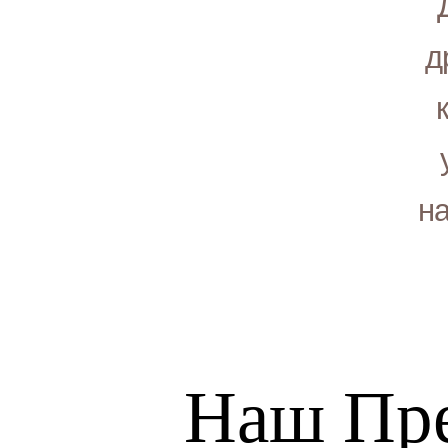
д
н
Наш
Пр