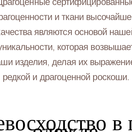
Драгоценные сертифицированны
рагоценности и ткани высочайше
качества являются основой наше
уникальности, которая возвышае
аши изделия, делая их выражени
редкой и драгоценной роскоши.
евосходство в
одежде