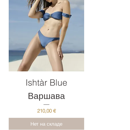
Ishtàr Blue
Варшава
Цена
210,00 €
Нет на складе