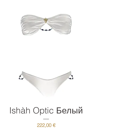
Ishàh Optic Белый
Цена
222,00 €