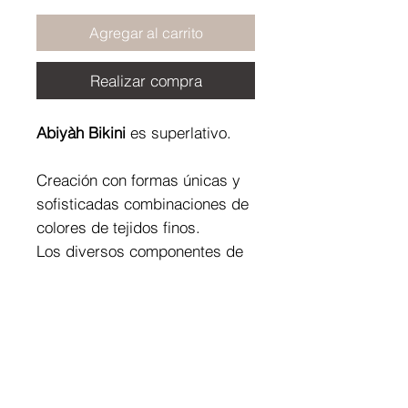
Agregar al carrito
Realizar compra
Abiyàh Bikini
es superlativo.
Creación con formas únicas y
sofisticadas combinaciones de
colores de tejidos finos.
Los diversos componentes de
las joyas preciosas se
superponen y armonizan según
las elecciones individuales,
definiendo ese unicum llamado
estilo.