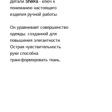
Детали
Sheìka
- ключ к
пониманию настоящего
изделия ручной работы.
Он уравнивает совершенство
одежды, созданной для
повышения элегантности.
Острая чувствительность
руки способна
трансформировать ткань,
усиливая ее.
Самые завуалированные
особенности: извилистость
тела; важность функций.
Состав ткани:
80% PA - 20% EA (отделка