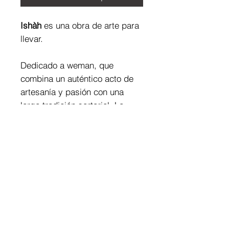
Ishàh
es una obra de arte para
llevar.
Dedicado a weman, que
combina un auténtico acto de
artesanía y pasión con una
larga tradición sartorial. La
autenticidad y la exclusividad
realzan la libertad de llevar una
joya importante y preciosa.
Composición de la tela:
80% PA - 20% EA (tela satinada
Combinación de joyas:
pintada)
Esferas brillantes de turquesa