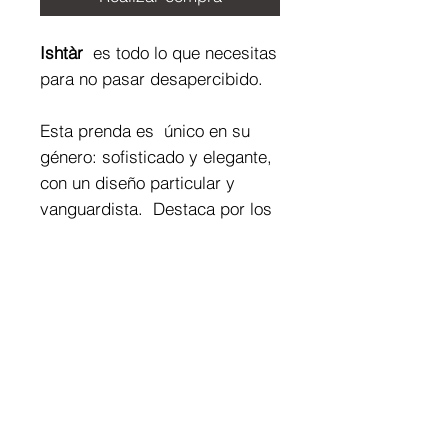
Ishtàr
es todo lo que necesitas
para no pasar desapercibido.
Esta prenda es único en su
género: sofisticado y elegante,
con un diseño particular y
vanguardista. Destaca por los
detalles de piedras preciosas y
brillantes swarovski aplicados
en las bandas dando un
refinado aspecto de joya.
Composición de la tela:
80% PA - 20% EA (tela satinada
Combinación de joyas:
pintada)