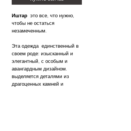
Иштар
это все, что нужно,
чтобы не остаться
незамеченным.
Эта одежда единственный в
своем роде: изысканный и
элегантный, с особым и
авангардным дизайном.
выделяется деталями из
драгоценных камней и
сверкающих сваровски на
ремешках, придающих
изысканный вид
драгоценному камню.